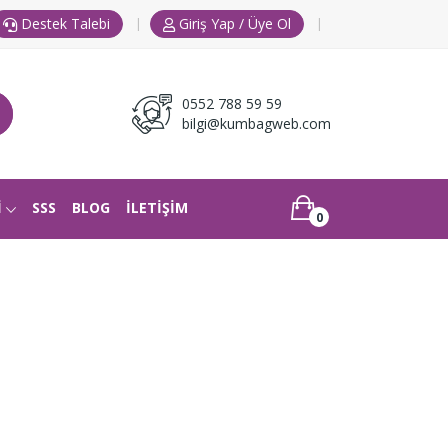
|
|
Destek Talebi
Giriş Yap / Üye Ol
0552 788 59 59
bilgi@kumbagweb.com
İ
SSS
BLOG
İLETİŞİM
0