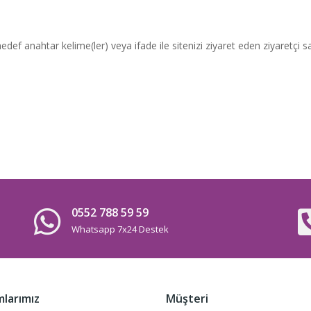
anahtar kelime(ler) veya ifade ile sitenizi ziyaret eden ziyaretçi sayıs
0552 788 59 59
Whatsapp 7x24 Destek
mlarımız
Müşteri