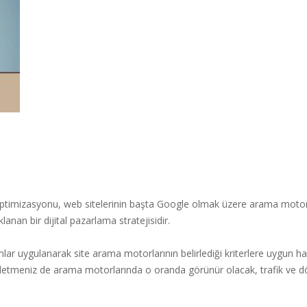
mizasyonu, web sitelerinin başta Google olmak üzere arama motorları
nan bir dijital pazarlama stratejisidir.
ar uygulanarak site arama motorlarının belirlediği kriterlere uygun hale
işletmeniz de arama motorlarında o oranda görünür olacak, trafik ve d