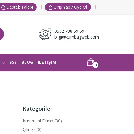
|
|
Destek Talebi
Giriş Yap / Üye Ol
0552 788 59 59
bilgi@kumbagweb.com
İ
SSS
BLOG
İLETİŞİM
0
Kategoriler
Kurumsal Firma (30)
Çilingir (0)